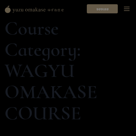
จองเลย
Yuzu
Course
Omakase
ゆ
ず
Category:
お
任
せ
WAGYU
OMAKASE
COURSE