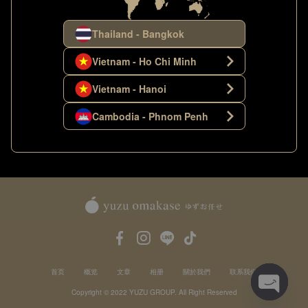
Thailand - Bangkok
Vietnam - Ho Chi Minh
Vietnam - Hanoi
Cambodia - Phnom Penh
首页
概览
文章
相册
關於我們
联系我们
Copyright © 2022 YUZU GROUP. All Right Reserved
Open