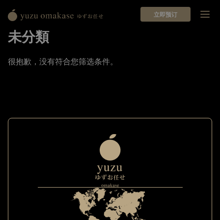
立即预订
Yuzu
Omakase
未分類
ゆ
ず
很抱歉，没有符合您筛选条件。
お
任
せ